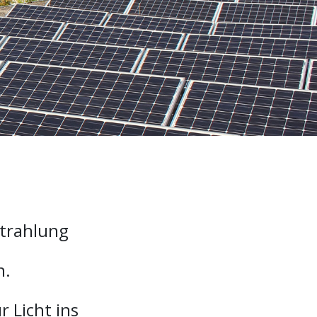
strahlung
n.
 Licht ins